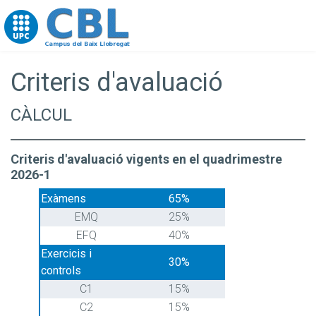
Go to upc.edu
Criteris d'avaluació
CÀLCUL
Criteris d'avaluació vigents en el quadrimestre
2026-1
Exàmens
65%
EMQ
25%
EFQ
40%
Exercicis i
30%
controls
C1
15%
C2
15%