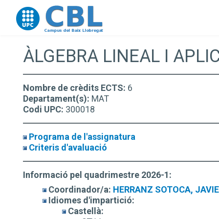
Go to upc.edu
ÀLGEBRA LINEAL I APLI
Nombre de crèdits ECTS:
6
Departament(s):
MAT
Codi UPC:
300018
Programa de l'assignatura
Criteris d'avaluació
Informació pel quadrimestre 2026-1:
Coordinador/a:
HERRANZ SOTOCA, JAVI
Idiomes d'impartició:
Castellà: