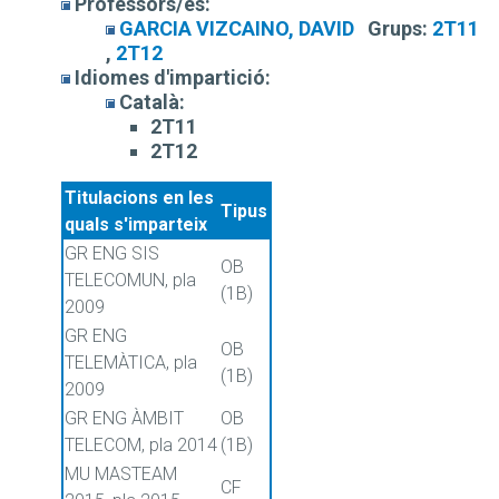
Professors/es:
GARCIA VIZCAINO, DAVID
Grups:
2T11
,
2T12
Idiomes d'impartició:
Català:
2T11
2T12
Titulacions en les
Tipus
quals s'imparteix
GR ENG SIS
OB
TELECOMUN, pla
(1B)
2009
GR ENG
OB
TELEMÀTICA, pla
(1B)
2009
GR ENG ÀMBIT
OB
TELECOM, pla 2014
(1B)
MU MASTEAM
CF