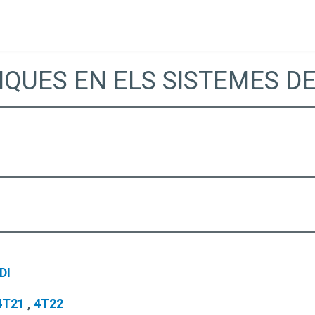
QUES EN ELS SISTEMES D
DI
4T21
,
4T22