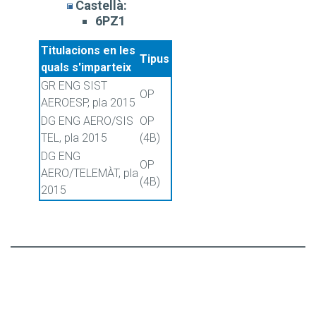
Castellà:
6PZ1
Titulacions en les
Tipus
quals s'imparteix
GR ENG SIST
OP
AEROESP, pla 2015
DG ENG AERO/SIS
OP
TEL, pla 2015
(4B)
DG ENG
OP
AERO/TELEMÀT, pla
(4B)
2015