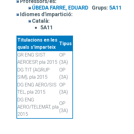
Professors/es:
ÚBEDA FARRE, EDUARD
Grups:
5A11
Idiomes d'impartició:
Català:
5A11
Titulacions en les
Tipus
quals s'imparteix
GR ENG SIST
OP
AEROESP, pla 2015
(3A)
DG TIT (AGRUP
OP
SIM), pla 2015
(3A)
DG ENG AERO/SIS
OP
TEL, pla 2015
(3A)
DG ENG
OP
AERO/TELEMÀT, pla
(3A)
2015