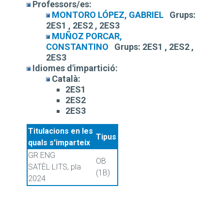
Professors/es:
MONTORO LÓPEZ, GABRIEL
Grups:
2ES1 , 2ES2 , 2ES3
MUÑOZ PORCAR,
CONSTANTINO
Grups:
2ES1 , 2ES2 ,
2ES3
Idiomes d'impartició:
Català:
2ES1
2ES2
2ES3
Titulacions en les
Tipus
quals s'imparteix
GR ENG
OB
SATÈL·LITS, pla
(1B)
2024