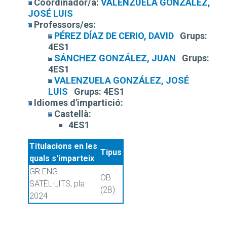
Coordinador/a:
VALENZUELA GONZÁLEZ,
JOSÉ LUIS
Professors/es:
PÉREZ DÍAZ DE CERIO, DAVID
Grups:
4ES1
SÁNCHEZ GONZÁLEZ, JUAN
Grups:
4ES1
VALENZUELA GONZÁLEZ, JOSÉ
LUIS
Grups:
4ES1
Idiomes d'impartició:
Castellà:
4ES1
Titulacions en les
Tipus
quals s'imparteix
GR ENG
OB
SATÈL·LITS, pla
(2B)
2024