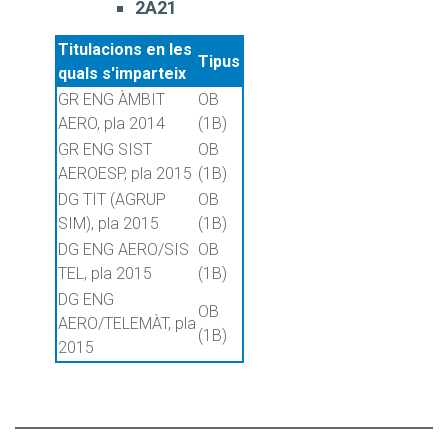
2A21
Titulacions en les
Tipus
quals s'imparteix
GR ENG ÀMBIT
OB
AERO, pla 2014
(1B)
GR ENG SIST
OB
AEROESP, pla 2015
(1B)
DG TIT (AGRUP
OB
SIM), pla 2015
(1B)
DG ENG AERO/SIS
OB
TEL, pla 2015
(1B)
DG ENG
OB
AERO/TELEMÀT, pla
(1B)
2015